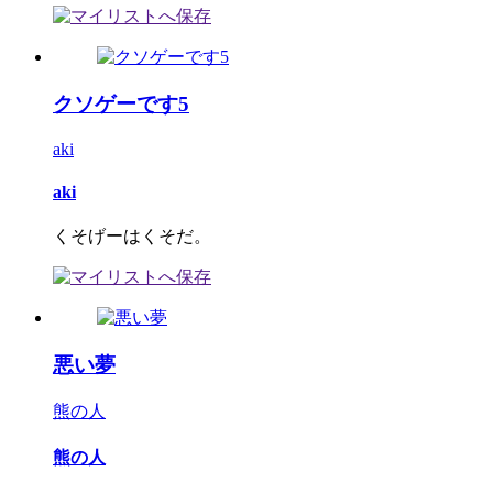
クソゲーです5
aki
aki
くそげーはくそだ。
悪い夢
熊の人
熊の人