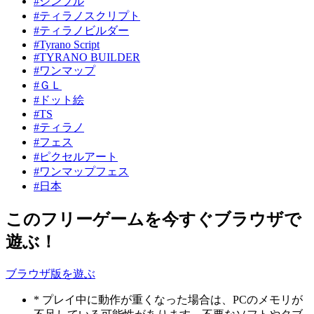
#シンプル
#ティラノスクリプト
#ティラノビルダー
#Tyrano Script
#TYRANO BUILDER
#ワンマップ
#ＧＬ
#ドット絵
#TS
#ティラノ
#フェス
#ピクセルアート
#ワンマップフェス
#日本
このフリーゲームを今すぐブラウザで
遊ぶ！
ブラウザ版を遊ぶ
* プレイ中に動作が重くなった場合は、PCのメモリが