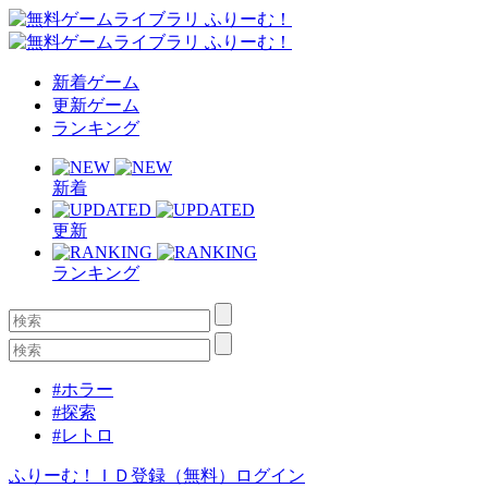
新着ゲーム
更新ゲーム
ランキング
新着
更新
ランキング
#ホラー
#探索
#レトロ
ふりーむ！ＩＤ登録（無料）
ログイン