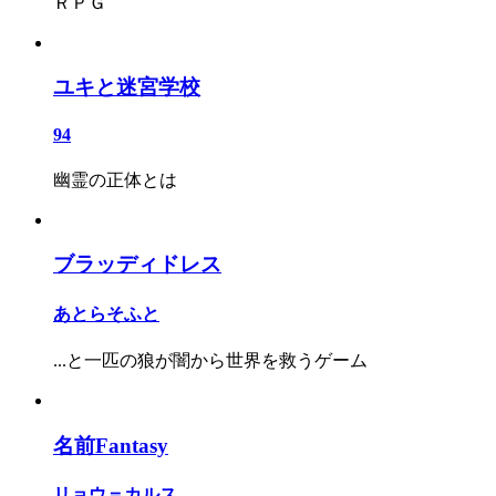
ＲＰＧ
ユキと迷宮学校
94
幽霊の正体とは
ブラッディドレス
あとらそふと
...と一匹の狼が闇から世界を救うゲーム
名前Fantasy
リョウ＝カルス