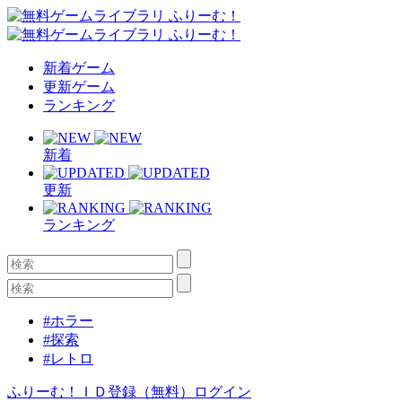
新着ゲーム
更新ゲーム
ランキング
新着
更新
ランキング
#ホラー
#探索
#レトロ
ふりーむ！ＩＤ登録（無料）
ログイン