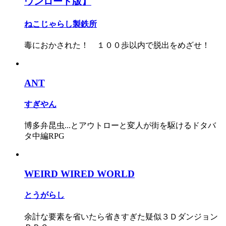
ウンロード版】
ねこじゃらし製鉄所
毒におかされた！ １００歩以内で脱出をめざせ！
ANT
すぎやん
博多弁昆虫...とアウトローと変人が街を駆けるドタバ
タ中編RPG
WEIRD WIRED WORLD
とうがらし
余計な要素を省いたら省きすぎた疑似３Ｄダンジョン