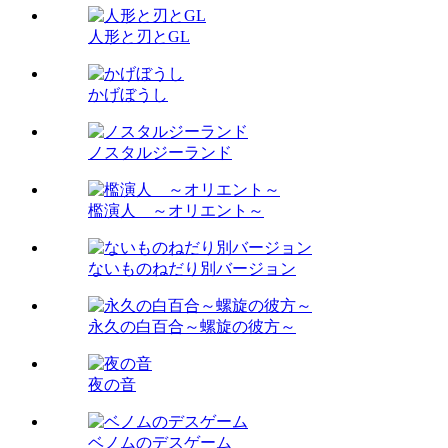
人形と刃とGL
かげぼうし
ノスタルジーランド
檻演人 ～オリエント～
ないものねだり別バージョン
永久の白百合～螺旋の彼方～
夜の音
ベノムのデスゲーム