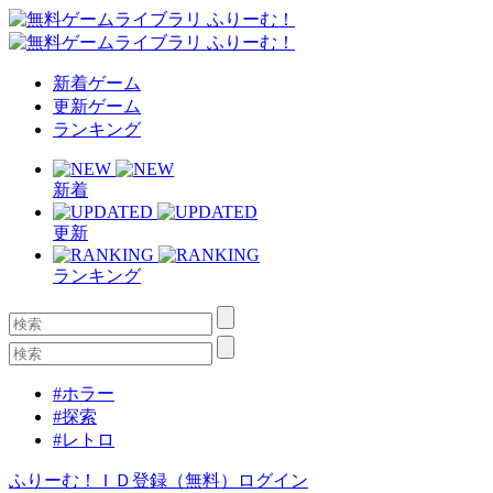
新着ゲーム
更新ゲーム
ランキング
新着
更新
ランキング
#ホラー
#探索
#レトロ
ふりーむ！ＩＤ登録（無料）
ログイン