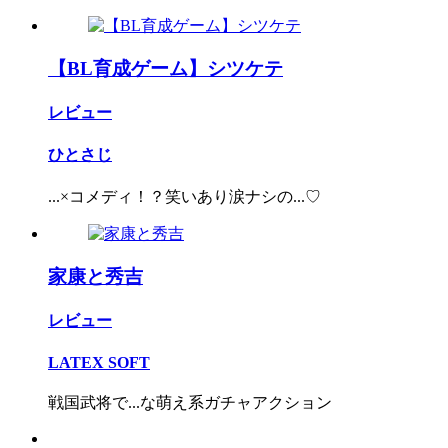
【BL育成ゲーム】シツケテ
レビュー
ひとさじ
...×コメディ！？笑いあり涙ナシの...♡
家康と秀吉
レビュー
LATEX SOFT
戦国武将で...な萌え系ガチャアクション