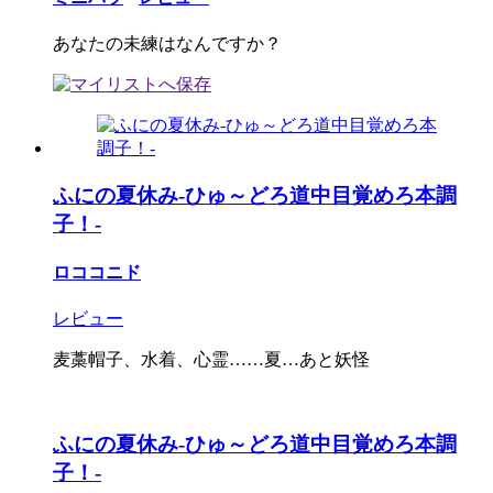
あなたの未練はなんですか？
ふにの夏休み-ひゅ～どろ道中目覚めろ本調
子！-
ロココニド
レビュー
麦藁帽子、水着、心霊……夏…あと妖怪
ふにの夏休み-ひゅ～どろ道中目覚めろ本調
子！-