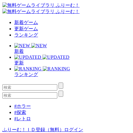
新着ゲーム
更新ゲーム
ランキング
新着
更新
ランキング
#ホラー
#探索
#レトロ
ふりーむ！ＩＤ登録（無料）
ログイン