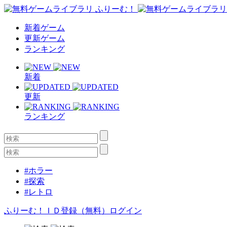
新着ゲーム
更新ゲーム
ランキング
新着
更新
ランキング
#ホラー
#探索
#レトロ
ふりーむ！ＩＤ登録（無料）
ログイン