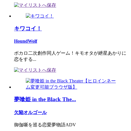
キワコイ！
HoundWolf
ボカロ二次創作同人ゲーム！キモオタが紲星あかりに
恋をする...
夢喰姫 in the Black The...
欠陥オルゴール
御伽噺を巡る恋愛夢物語ADV