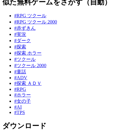
似た無料ゲームをさがす（自動）
#RPG ツクール
#RPG ツクール 2000
#赤ずきん
#実況
#ダーク
#探索
#探索 ホラー
#ツクール
#ツクール 2000
#童話
#ADV
#探索 ＡＤＶ
#RPG
#ホラー
#女の子
#AI
#TPS
ダウンロード