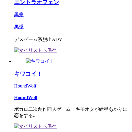
エントラオフェン
黒兎
黒兎
デスゲーム系脱出ADV
キワコイ！
HoundWolf
HoundWolf
ボカロ二次創作同人ゲーム！キモオタが紲星あかりに
恋をする...