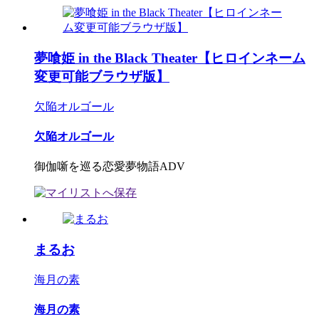
夢喰姫 in the Black Theater【ヒロインネーム
変更可能ブラウザ版】
欠陥オルゴール
欠陥オルゴール
御伽噺を巡る恋愛夢物語ADV
まるお
海月の素
海月の素