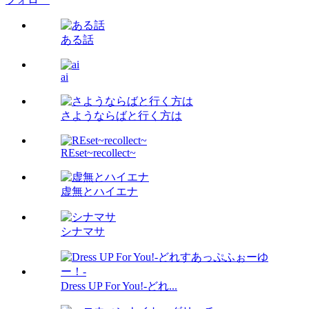
ある話
ai
さようならばと行く方は
REset~recollect~
虚無とハイエナ
シナマサ
Dress UP For You!-どれ...