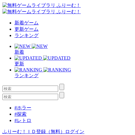
新着ゲーム
更新ゲーム
ランキング
新着
更新
ランキング
#ホラー
#探索
#レトロ
ふりーむ！ＩＤ登録（無料）
ログイン