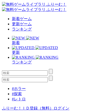
新着ゲーム
更新ゲーム
ランキング
新着
更新
ランキング
#ホラー
#探索
#レトロ
ふりーむ！ＩＤ登録（無料）
ログイン