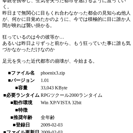
拳銃を携帯し、生気を失った都市を逃げるように渡ってい
く。
昨日まで無関心に目もくれ合わなかった都会の見知らぬ他人
が、何かに目覚めたかのように、今では積極的に目に誰か人
間が映れば襲い掛かる。
狂っているのは今の彼等か…
あるいは昨日よりずっと前から、もう狂っていた事に誰も気
づかなかっただけなのか
足元を失った近代都市の崩壊が、今始まる。
■ファイル名
phoenix3.zip
■バージョン
1.01
■容量
33,043 KByte
■必要ランタイム
RPGツクール2000ランタイム
■動作環境
Win XP/VISTA 32bit
■特徴
■推奨年齢
全年齢
■登録日
2009-02-03
■ファイル更新日
2009-02-03