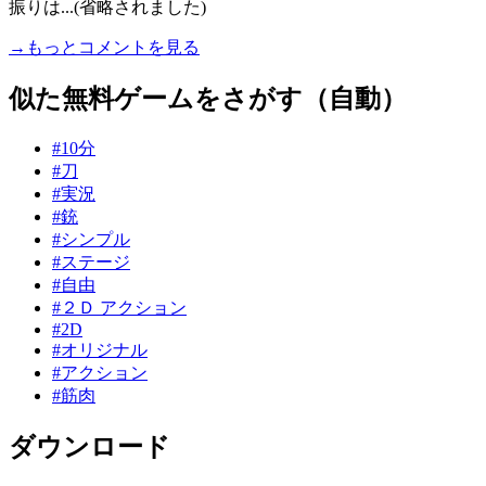
振りは...(省略されました)
→もっとコメントを見る
似た無料ゲームをさがす（自動）
#10分
#刀
#実況
#銃
#シンプル
#ステージ
#自由
#２Ｄ アクション
#2D
#オリジナル
#アクション
#筋肉
ダウンロード