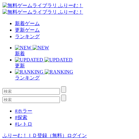
新着ゲーム
更新ゲーム
ランキング
新着
更新
ランキング
#ホラー
#探索
#レトロ
ふりーむ！ＩＤ登録（無料）
ログイン