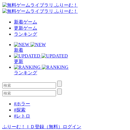
新着ゲーム
更新ゲーム
ランキング
新着
更新
ランキング
#ホラー
#探索
#レトロ
ふりーむ！ＩＤ登録（無料）
ログイン