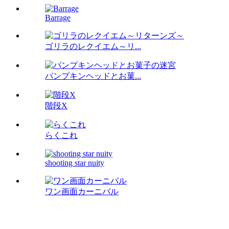
Barrage
ゴリラのレクイエム～リ...
パンプキンヘッドとお菓...
階段X
らくこれ
shooting star nuity
ワン画面カーニバル