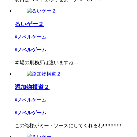
るいゲー２
#ノベルゲーム
#ノベルゲーム
本場の刑務所は違いますね…
添加物横道２
#ノベルゲーム
#ノベルゲーム
この俺様がミートソースにしてくれるわ!!!!!!!!!!!!