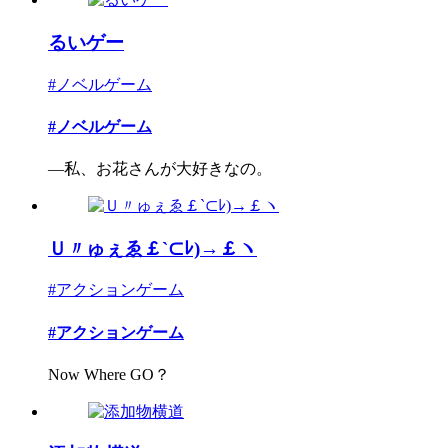
るいゲー
#ノベルゲーム
#ノベルゲーム
―私、お花さんが大好きなの。
Ｕ〃ゅぇゑ￡`⊂ﾚ)→￡ヽ
#アクションゲーム
#アクションゲーム
Now Where GO？