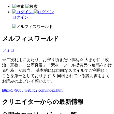
ログイン
メルフィスワールド
フォロー
☆二次利用にあたり、お守り頂きたい事柄☆ 大まかに「政
治・宗教」「公序良俗」「素材・ツール提供元へ迷惑をかけ
る行為」が該当、 基本的には自由なスタイルでご利用頂く
ことを第一としております ＆ 同梱されている説明書をよく
お読みの上プレイ願います。
http://579085.web.fc2.com/index.html
クリエイターからの最新情報