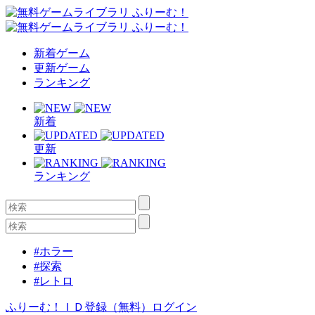
新着ゲーム
更新ゲーム
ランキング
新着
更新
ランキング
#ホラー
#探索
#レトロ
ふりーむ！ＩＤ登録（無料）
ログイン