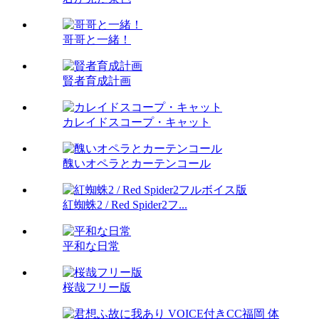
哥哥と一緒！
賢者育成計画
カレイドスコープ・キャット
醜いオペラとカーテンコール
紅蜘蛛2 / Red Spider2フ...
平和な日常
桜哉フリー版