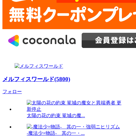
メルフィスワールド(5800)
フォロー
太陽の花の約束 篭城の魔...
-魔法少×物語- 其の一・...