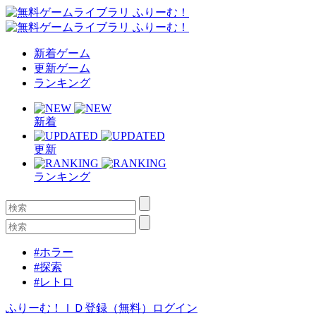
新着ゲーム
更新ゲーム
ランキング
新着
更新
ランキング
#ホラー
#探索
#レトロ
ふりーむ！ＩＤ登録（無料）
ログイン