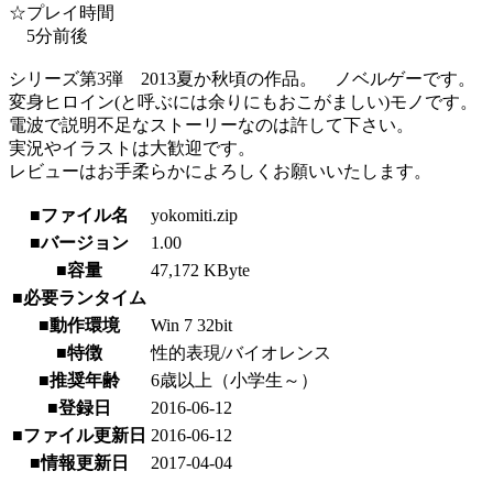
☆プレイ時間
5分前後
シリーズ第3弾 2013夏か秋頃の作品。 ノベルゲーです。
変身ヒロイン(と呼ぶには余りにもおこがましい)モノです。
電波で説明不足なストーリーなのは許して下さい。
実況やイラストは大歓迎です。
レビューはお手柔らかによろしくお願いいたします。
■ファイル名
yokomiti.zip
■バージョン
1.00
■容量
47,172 KByte
■必要ランタイム
■動作環境
Win 7 32bit
■特徴
性的表現/バイオレンス
■推奨年齢
6歳以上（小学生～）
■登録日
2016-06-12
■ファイル更新日
2016-06-12
■情報更新日
2017-04-04