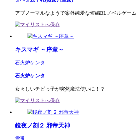
アブノーマルなようで案外純愛な短編BLノベルゲーム
キスマギ ～序章～
石火炉ケンタ
石火炉ケンタ
女々しいチビっ子が突然魔法使いに！？
鏡夜ノ刻２ 邪帝天神
雪兎。