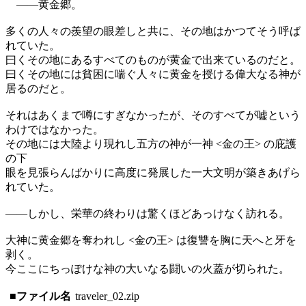
――黄金郷。
多くの人々の羨望の眼差しと共に、その地はかつてそう呼ば
れていた。
曰くその地にあるすべてのものが黄金で出来ているのだと。
曰くその地には貧困に喘ぐ人々に黄金を授ける偉大なる神が
居るのだと。
それはあくまで噂にすぎなかったが、そのすべてが嘘という
わけではなかった。
その地には大陸より現れし五方の神が一神 <金の王> の庇護
の下
眼を見張らんばかりに高度に発展した一大文明が築きあげら
れていた。
――しかし、栄華の終わりは驚くほどあっけなく訪れる。
大神に黄金郷を奪われし <金の王> は復讐を胸に天へと牙を
剥く。
今ここにちっぽけな神の大いなる闘いの火蓋が切られた。
■ファイル名
traveler_02.zip