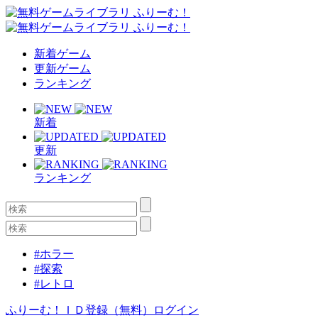
新着ゲーム
更新ゲーム
ランキング
新着
更新
ランキング
#ホラー
#探索
#レトロ
ふりーむ！ＩＤ登録（無料）
ログイン