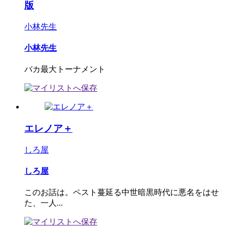
版
小林先生
小林先生
バカ最大トーナメント
エレノア＋
しろ屋
しろ屋
このお話は。ペスト蔓延る中世暗黒時代に悪名をはせ
た、一人...