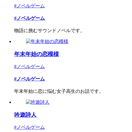
#ノベルゲーム
#ノベルゲーム
物語に挑むサウンドノベルです。
年末年始の恋模様
#ノベルゲーム
#ノベルゲーム
年末年始に恋に悩む女子高生のお話です。
吟遊詩人
#ノベルゲーム