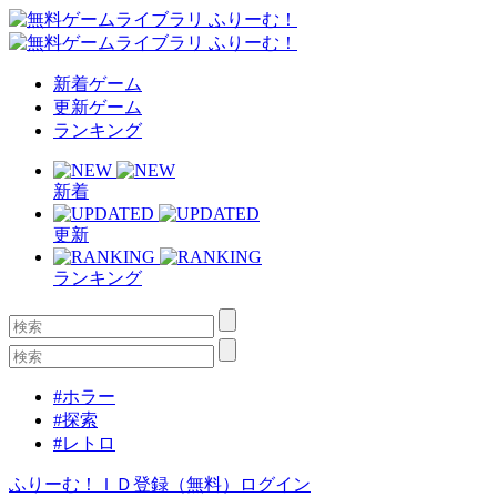
新着ゲーム
更新ゲーム
ランキング
新着
更新
ランキング
#ホラー
#探索
#レトロ
ふりーむ！ＩＤ登録（無料）
ログイン