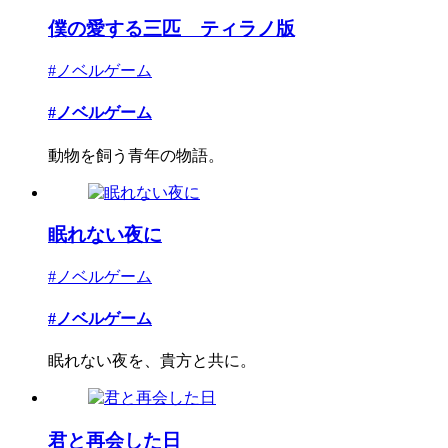
僕の愛する三匹 ティラノ版
#ノベルゲーム
#ノベルゲーム
動物を飼う青年の物語。
眠れない夜に
#ノベルゲーム
#ノベルゲーム
眠れない夜を、貴方と共に。
君と再会した日