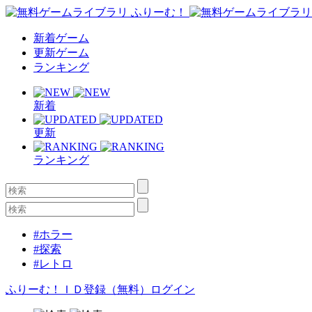
新着ゲーム
更新ゲーム
ランキング
新着
更新
ランキング
#ホラー
#探索
#レトロ
ふりーむ！ＩＤ登録（無料）
ログイン