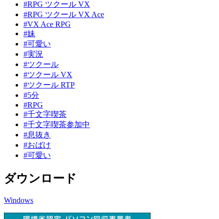
#RPG ツクール VX
#RPG ツクール VX Ace
#VX Ace RPG
#妹
#可愛い
#実況
#ツクール
#ツクール VX
#ツクール RTP
#5分
#RPG
#千文字喫茶
#千文字喫茶参加中
#息抜き
#おばけ
#可愛い
ダウンロード
Windows