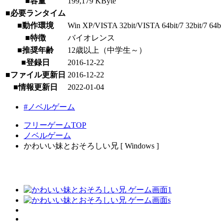
■容量
199,179 KByte
■必要ランタイム
■動作環境
Win XP/VISTA 32bit/VISTA 64bit/7 32bit/7 64bit
■特徴
バイオレンス
■推奨年齢
12歳以上（中学生～）
■登録日
2016-12-22
■ファイル更新日
2016-12-22
■情報更新日
2022-01-04
#ノベルゲーム
フリーゲームTOP
ノベルゲーム
かわいい妹とおそろしい兄 [ Windows ]