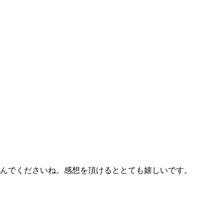
ぜひ遊んでくださいね。感想を頂けるととても嬉しいです。