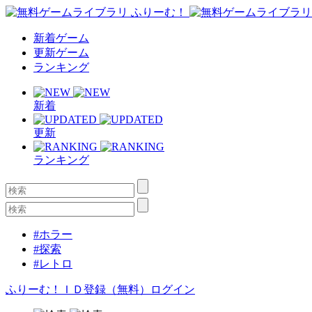
新着ゲーム
更新ゲーム
ランキング
新着
更新
ランキング
#ホラー
#探索
#レトロ
ふりーむ！ＩＤ登録（無料）
ログイン