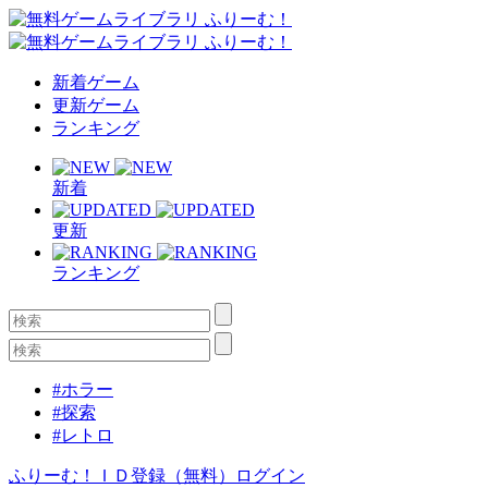
新着ゲーム
更新ゲーム
ランキング
新着
更新
ランキング
#ホラー
#探索
#レトロ
ふりーむ！ＩＤ登録（無料）
ログイン