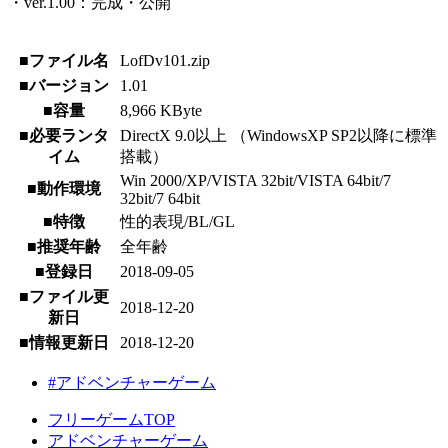
・ver.1.00：完成・公開
■ファイル名
LofDv101.zip
■バージョン
1.01
■容量
8,966 KByte
■必要ランタ
DirectX 9.0以上 （WindowsXP SP2以降に標準
イム
搭載）
Win 2000/XP/VISTA 32bit/VISTA 64bit/7
■動作環境
32bit/7 64bit
■特徴
性的表現/BL/GL
■推奨年齢
全年齢
■登録日
2018-09-05
■ファイル更
2018-12-20
新日
■情報更新日
2018-12-20
#アドベンチャーゲーム
フリーゲームTOP
アドベンチャーゲーム