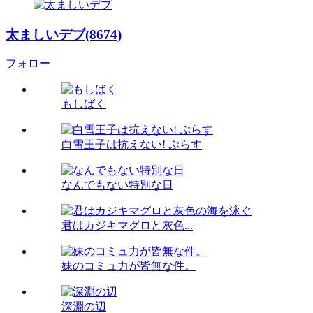
太ましいデブ(8674)
フォロー
もしばく
白雪王子は抗えない! ぷらす
なんでもない特別な日
君はカジキマグロと灰色...
妹のコミュ力が皆無な件。
深淵の辺