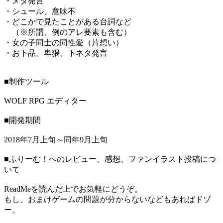
・メタ発言
・シュール、意味不
・どこかで見たことがある台詞など
（※所謂、例のアレ要素も含む）
・女の子同士の同性愛（片想い）
・お下品、卑猥、下ネタ発言
■制作ツール
WOLF RPG エディター
■開発期間
2018年7月上旬～同年9月上旬
■ふりーむ！へのレビュー、感想、ファンイラスト投稿につ
いて
ReadMeを読んだ上でお気軽にどうぞ。
もし、おまけゲームの問題が分からないなどもあればドゾ
ー。