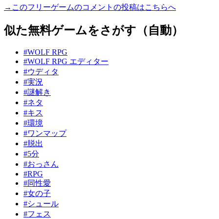
→このフリーゲームのコメントの投稿はこちらへ
似た無料ゲームをさがす（自動）
#WOLF RPG
#WOLF RPG エディター
#ウディタ
#実況
#謎解き
#ネタ
#キス
#環境
#ワンマップ
#脱出
#5分
#おっさん
#RPG
#同性愛
#女の子
#シュール
#フェス