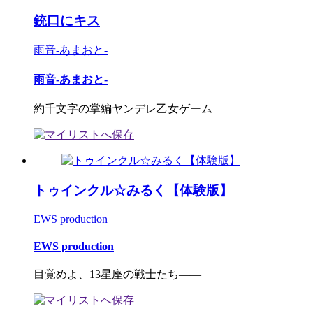
銃口にキス
雨音‐あまおと‐
雨音‐あまおと‐
約千文字の掌編ヤンデレ乙女ゲーム
トゥインクル☆みるく【体験版】
EWS production
EWS production
目覚めよ、13星座の戦士たち――