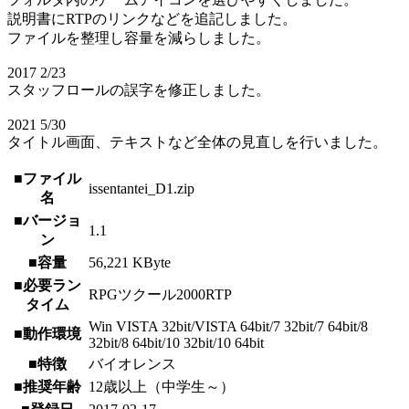
説明書にRTPのリンクなどを追記しました。
ファイルを整理し容量を減らしました。
2017 2/23
スタッフロールの誤字を修正しました。
2021 5/30
タイトル画面、テキストなど全体の見直しを行いました。
■ファイル
issentantei_D1.zip
名
■バージョ
1.1
ン
■容量
56,221 KByte
■必要ラン
RPGツクール2000RTP
タイム
Win VISTA 32bit/VISTA 64bit/7 32bit/7 64bit/8
■動作環境
32bit/8 64bit/10 32bit/10 64bit
■特徴
バイオレンス
■推奨年齢
12歳以上（中学生～）