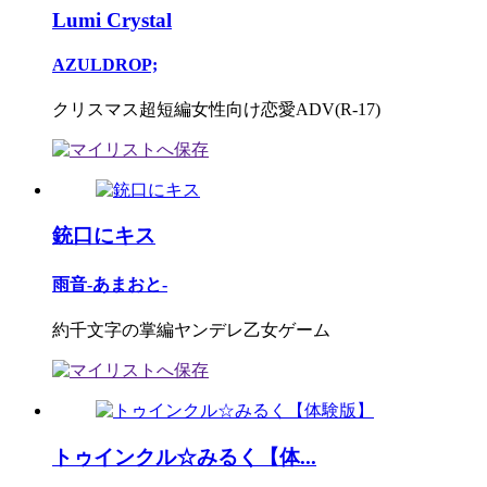
Lumi Crystal
AZULDROP;
クリスマス超短編女性向け恋愛ADV(R-17)
銃口にキス
雨音‐あまおと‐
約千文字の掌編ヤンデレ乙女ゲーム
トゥインクル☆みるく【体...