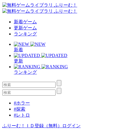
新着ゲーム
更新ゲーム
ランキング
新着
更新
ランキング
#ホラー
#探索
#レトロ
ふりーむ！ＩＤ登録（無料）
ログイン