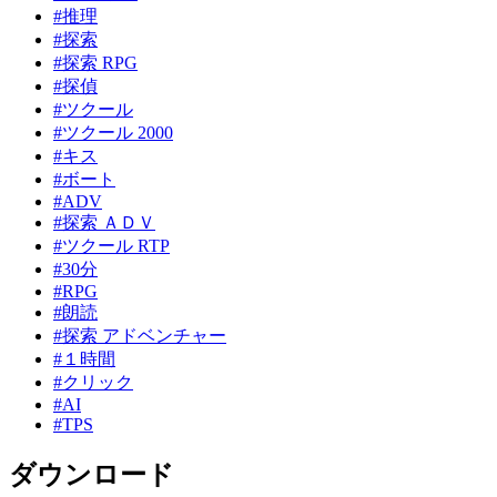
#推理
#探索
#探索 RPG
#探偵
#ツクール
#ツクール 2000
#キス
#ボート
#ADV
#探索 ＡＤＶ
#ツクール RTP
#30分
#RPG
#朗読
#探索 アドベンチャー
#１時間
#クリック
#AI
#TPS
ダウンロード