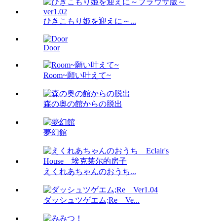
ひきこもり姫を迎えに～...
Door
Room~願い叶えて~
森の奥の館からの脱出
夢幻館
えくれあちゃんのおうち...
ダッシュツゲエム;Re Ve...