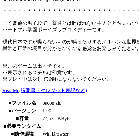
＊＊＊＊＊＊＊＊＊＊＊＊＊＊＊＊＊＊＊＊＊＊＊＊＊＊＊
ごく普通の男子校で、普通とは呼ばれない主人公とちょっぴ
ハートフル学園ボーイズラブコメディーです。
現代日本ですが喋らないものが喋ったりするメルヘンな世界
異常と正常の境目が分からなくなる感覚をお楽しみください
※このゲームは出オチです。
※表示されるスチルは幻覚です。
※プレイ中は決して冷静にならないでください。
ReadMe(説明書・クレジット表記など)
■ファイル名
bacon.zip
■バージョン
1.00
■容量
74,581 KByte
■必要ランタイム
■動作環境
Win Browser