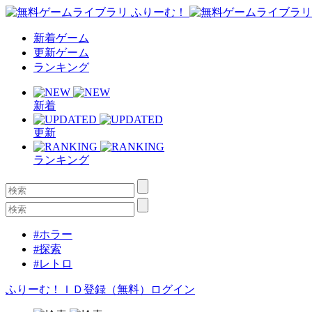
新着ゲーム
更新ゲーム
ランキング
新着
更新
ランキング
#ホラー
#探索
#レトロ
ふりーむ！ＩＤ登録（無料）
ログイン