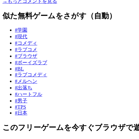
→もっとコメントを見る
似た無料ゲームをさがす（自動）
#学園
#現代
#コメディ
#ラブコメ
#ブラウザ
#ボーイズラブ
#BL
#ラブコメディ
#メルヘン
#出落ち
#ハートフル
#男子
#TPS
#日本
このフリーゲームを今すぐブラウザで