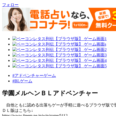
フォロー
#アドベンチャーゲーム
#BLゲーム
学園メルヘンＢＬアドベンチャー
自他ともに認める出落ちゲーが手軽に遊べるブラウザ版で
ＤＬ版はこちら↓
https://www.freem.ne.jp/win/game/5112