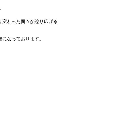
＊
り変わった面々が繰り広げる
観になっております。
。