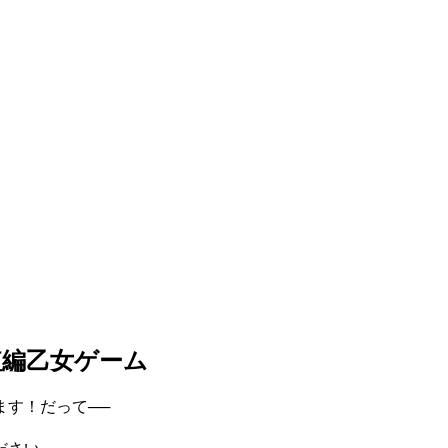
短編乙女ゲーム
す！だって──