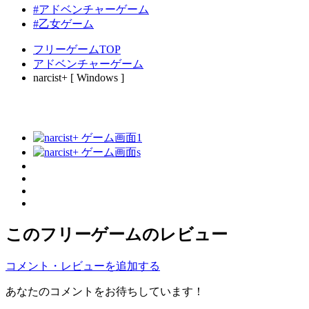
#アドベンチャーゲーム
#乙女ゲーム
フリーゲームTOP
アドベンチャーゲーム
narcist+ [ Windows ]
このフリーゲームのレビュー
コメント・レビューを追加する
あなたのコメントをお待ちしています！