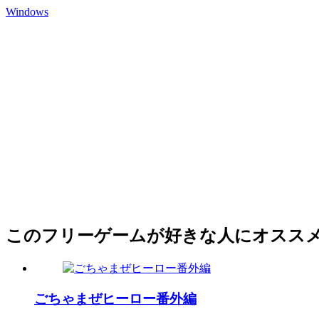
Windows
このフリーゲームが好きな人にオスス
ごちゃまぜヒーロー番外編