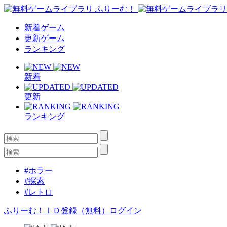
新着ゲーム
更新ゲーム
ランキング
新着
更新
ランキング
#ホラー
#探索
#レトロ
ふりーむ！ＩＤ登録（無料）
ログイン