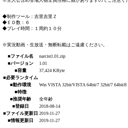
※主人公含め登場人物全員性格に難がありますのでご注意く
◆制作ツール：吉里吉里Ｚ
◆ＥＤ数：６
◆プレイ時間：１周約１０分
※実況動画・生放送・無断転載はご遠慮ください。
■ファイル名
narcist1.01.zip
■バージョン
1.01
■容量
37,424 KByte
■必要ランタイム
■動作環境
Win VISTA 32bit/VISTA 64bit/7 32bit/7 64bit/8 3
■特徴
■推奨年齢
全年齢
■登録日
2018-08-14
■ファイル更新日
2019-11-27
■情報更新日
2019-11-27