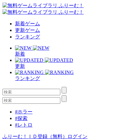
新着ゲーム
更新ゲーム
ランキング
新着
更新
ランキング
#ホラー
#探索
#レトロ
ふりーむ！ＩＤ登録（無料）
ログイン