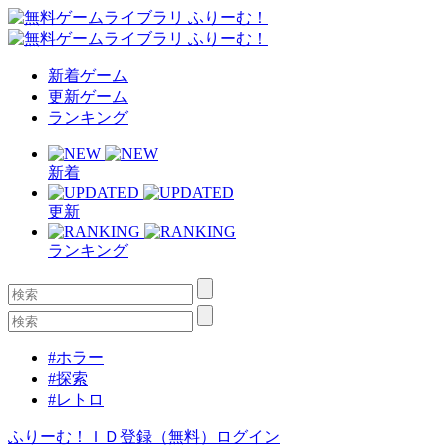
新着ゲーム
更新ゲーム
ランキング
新着
更新
ランキング
#ホラー
#探索
#レトロ
ふりーむ！ＩＤ登録（無料）
ログイン