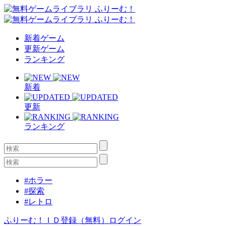
新着ゲーム
更新ゲーム
ランキング
新着
更新
ランキング
#ホラー
#探索
#レトロ
ふりーむ！ＩＤ登録（無料）
ログイン