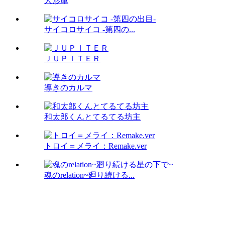
人形庫
サイコロサイコ -第四の...
ＪＵＰＩＴＥＲ
導きのカルマ
和太郎くんとてるてる坊主
トロイ＝メライ：Remake.ver
魂のrelation~廻り続ける...