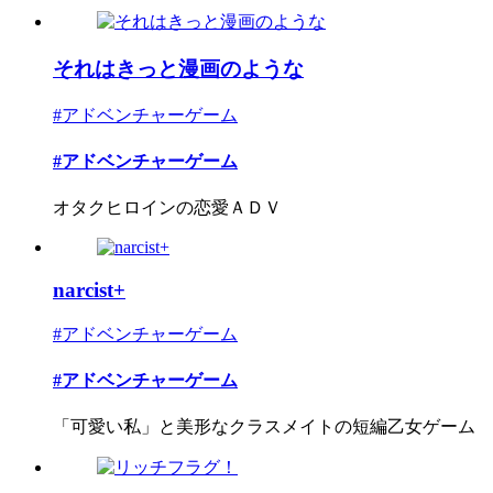
それはきっと漫画のような
#アドベンチャーゲーム
#アドベンチャーゲーム
オタクヒロインの恋愛ＡＤＶ
narcist+
#アドベンチャーゲーム
#アドベンチャーゲーム
「可愛い私」と美形なクラスメイトの短編乙女ゲーム