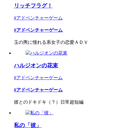
リッチフラグ！
#アドベンチャーゲーム
#アドベンチャーゲーム
玉の輿に憧れる系女子の恋愛ＡＤＶ
ハルジオンの花束
#アドベンチャーゲーム
#アドベンチャーゲーム
彼とのドキドキ（？）日常超短編
私の「彼」