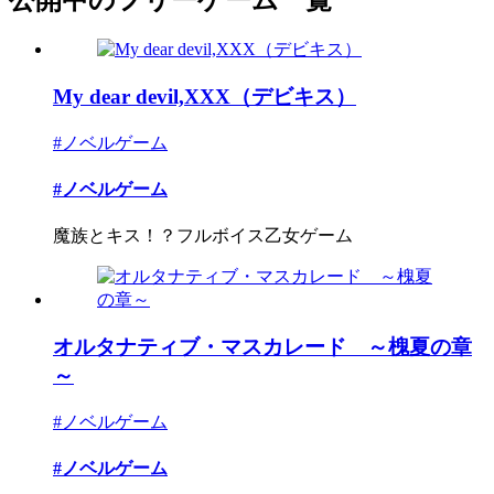
My dear devil,XXX（デビキス）
#ノベルゲーム
#ノベルゲーム
魔族とキス！？フルボイス乙女ゲーム
オルタナティブ・マスカレード ～槐夏の章
～
#ノベルゲーム
#ノベルゲーム