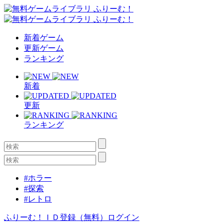
新着ゲーム
更新ゲーム
ランキング
新着
更新
ランキング
#ホラー
#探索
#レトロ
ふりーむ！ＩＤ登録（無料）
ログイン