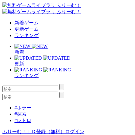
新着ゲーム
更新ゲーム
ランキング
新着
更新
ランキング
#ホラー
#探索
#レトロ
ふりーむ！ＩＤ登録（無料）
ログイン