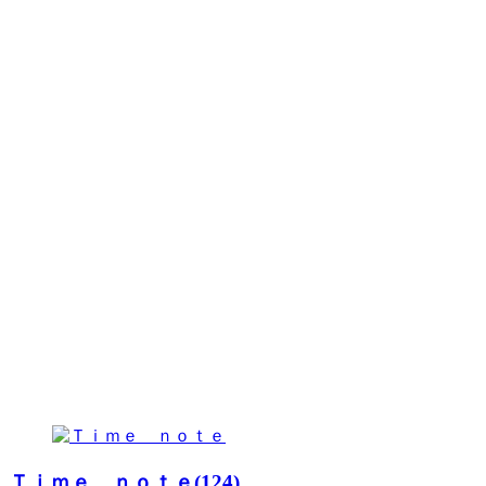
Ｔｉｍｅ ｎｏｔｅ(124)