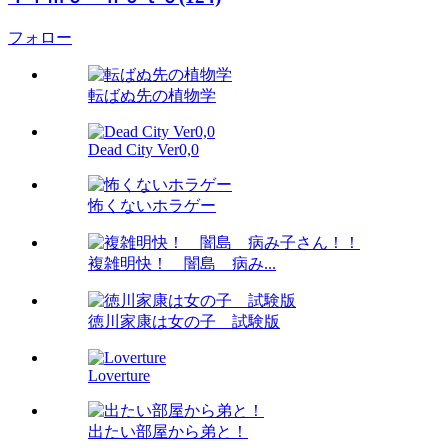
フォロー
転ばぬ先の植物学
Dead City Ver0,0
怖くないホラゲー
複雑明快！ 闇島 病み...
徳川家康は女の子 試験版
Loverture
出たい部屋から弟と！