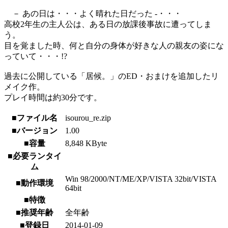
－ あの日は・・・よく晴れた日だった -・・・
高校2年生の主人公は、ある日の放課後事故に遭ってしま
う。
目を覚ました時、何と自分の身体が好きな人の親友の姿にな
っていて・・・!?
過去に公開している「居候。」のED・おまけを追加したリ
メイク作。
プレイ時間は約30分です。
■ファイル名
isourou_re.zip
■バージョン
1.00
■容量
8,848 KByte
■必要ランタイ
ム
Win 98/2000/NT/ME/XP/VISTA 32bit/VISTA
■動作環境
64bit
■特徴
■推奨年齢
全年齢
■登録日
2014-01-09