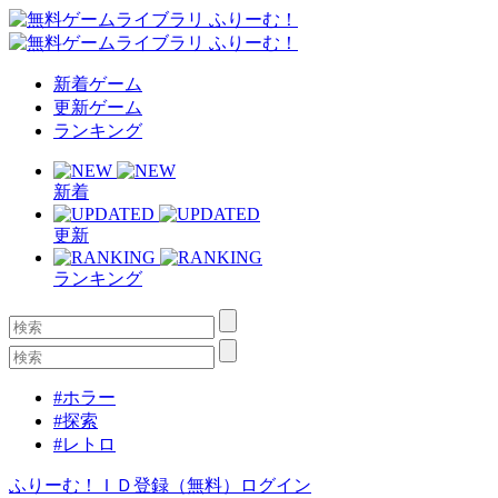
新着ゲーム
更新ゲーム
ランキング
新着
更新
ランキング
#ホラー
#探索
#レトロ
ふりーむ！ＩＤ登録（無料）
ログイン