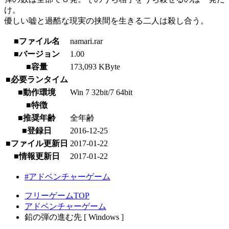
け。
優しい嘘と過酷な現実の挟間を生きる二人は殺し合う。
■ファイル名
namari.rar
■バージョン
1.00
■容量
173,093 KByte
■必要ランタイム
■動作環境
Win 7 32bit/7 64bit
■特徴
■推奨年齢
全年齢
■登録日
2016-12-25
■ファイル更新日
2017-01-22
■情報更新日
2017-01-22
#アドベンチャーゲーム
フリーゲームTOP
アドベンチャーゲーム
鉛の弾の進む先 [ Windows ]