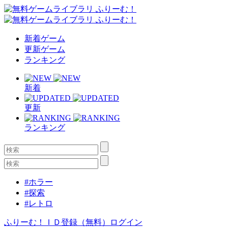
新着ゲーム
更新ゲーム
ランキング
新着
更新
ランキング
#ホラー
#探索
#レトロ
ふりーむ！ＩＤ登録（無料）
ログイン