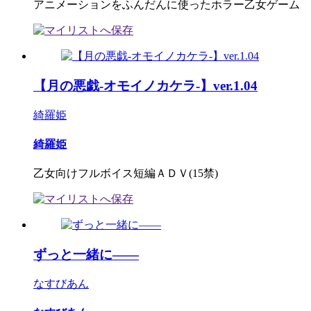
アニメーションをふんだんに使ったホラー乙女ゲーム
【月の悪戯-オモイノカケラ-】ver.1.04
綺羅姫
綺羅姫
乙女向けフルボイス短編ＡＤＶ(15禁)
ずっと一緒に――
なすびあん