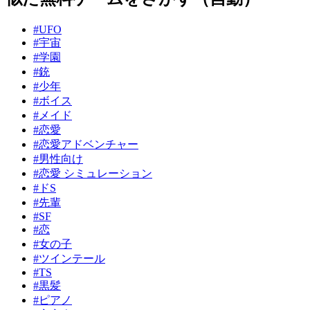
#UFO
#宇宙
#学園
#銃
#少年
#ボイス
#メイド
#恋愛
#恋愛アドベンチャー
#男性向け
#恋愛 シミュレーション
#ドS
#先輩
#SF
#恋
#女の子
#ツインテール
#TS
#黒髪
#ピアノ