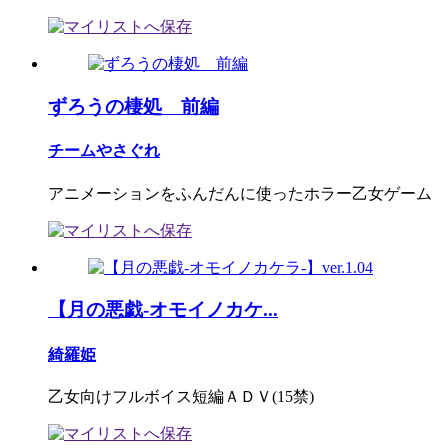
ずろうの棲処 前編
チームやさぐれ
アニメーションをふんだんに使ったホラー乙女ゲーム
【月の悪戯-オモイノカケ...
綺羅姫
乙女向けフルボイス短編ＡＤＶ(15禁)