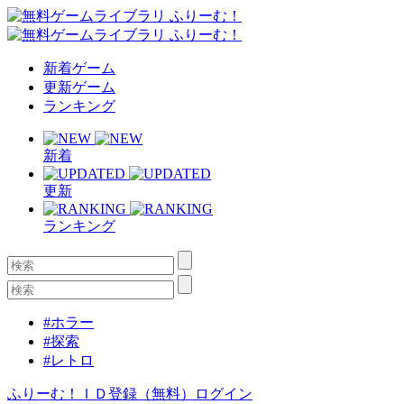
新着ゲーム
更新ゲーム
ランキング
新着
更新
ランキング
#ホラー
#探索
#レトロ
ふりーむ！ＩＤ登録（無料）
ログイン