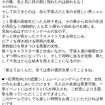
その晩、光と共に目の前に現れたのは紛れもなく
≪UFO≫。
そして出てきたのは、自ら宇宙人だと名のる怪しい男シェレ
スト。
ごく普通の高校生だった土村十史は、その夜から自分の生活
が否応なく(強制的にとも言う)変わり始めるのを感じる。
見知らぬはずのツインテールの女の子。
ずっと仲が良かったクラスメイトである幼なじみ。
ピアノを弾き続ける弱視の先輩。
突然銃口を突きつける黒髪の女性。
様々なキャラクター達と出会いながら、宇宙人達の秘密が少
しずつ明らかになっていく。そして同時に迫る文化祭。果た
して十史はどんな結末を迎えることになるのか。
「覚えておくんだ。全ては君の選択次第ってことをね」
■一応男性向けの恋愛シミュレーションゲームですが、女性
の方もお楽しみいただけます。主人公の名前は変更可能。一
部イベントにはボイスとCGが挿入され、ご好意により主題
歌も歌っていただくことができました。
このゲームで少しでも楽しい時間をお過ごしいただければ幸
いです。