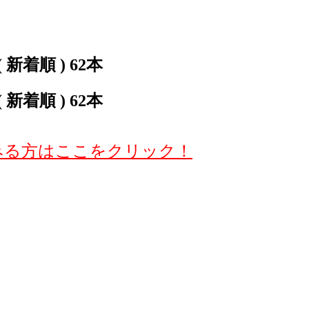
着順 ) 62本
着順 ) 62本
みる方はここをクリック！