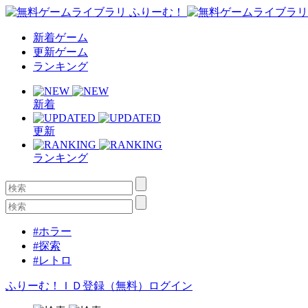
新着ゲーム
更新ゲーム
ランキング
新着
更新
ランキング
#ホラー
#探索
#レトロ
ふりーむ！ＩＤ登録（無料）
ログイン