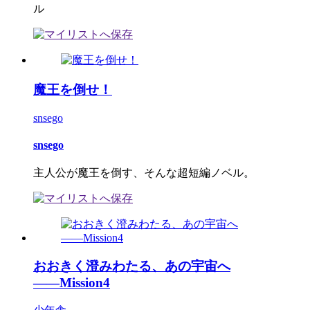
ル
魔王を倒せ！
snsego
snsego
主人公が魔王を倒す、そんな超短編ノベル。
おおきく澄みわたる、あの宇宙へ
――Mission4