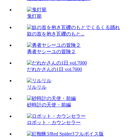
鬼灯籠
奴の首を抱き瓦礫のもと...
勇者ヤシーユの冒険２
だれかさんの1日 vol.7000
リルリル
砂時計の天使・前編
ロボット・カウンセラー