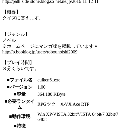
http://path-side-stone.blog.so-net.ne.jp/2016-11-12-11
【概要】
クイズに答えます。
【ジャンル】
ノベル
※ホームページにマンガ版を掲載していますｖ
http://p.booklog.jp/users/robounoishi2009
【プレイ時間】
３分くらいです。
■ファイル名
culken6..exe
■バージョン
1.00
■容量
364,180 KByte
■必要ランタイ
RPGツクールVX Ace RTP
ム
Win XP/VISTA 32bit/VISTA 64bit/7 32bit/7
■動作環境
64bit
■特徴