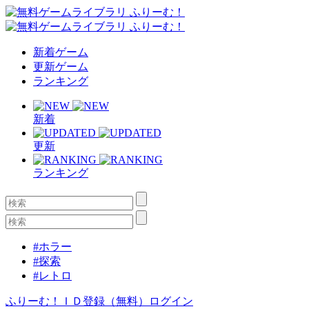
新着ゲーム
更新ゲーム
ランキング
新着
更新
ランキング
#ホラー
#探索
#レトロ
ふりーむ！ＩＤ登録（無料）
ログイン