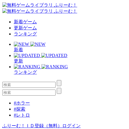
新着ゲーム
更新ゲーム
ランキング
新着
更新
ランキング
#ホラー
#探索
#レトロ
ふりーむ！ＩＤ登録（無料）
ログイン