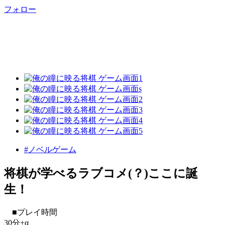
フォロー
#ノベルゲーム
将棋が学べるラブコメ(？)ここに誕
生！
■プレイ時間
30分+α