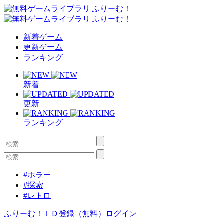
新着ゲーム
更新ゲーム
ランキング
新着
更新
ランキング
#ホラー
#探索
#レトロ
ふりーむ！ＩＤ登録（無料）
ログイン