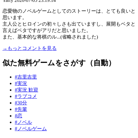
Yarry
2020-07-05 23:19:14
恋愛物のノベルゲームとしてのストーリーは、とても良いと
思います。
主人公とヒロインの初々しさも出ていますし、展開もベタと
言えばベタですがアリだと思いました。
また、基本的な将棋のル...(省略されました)
→もっとコメントを見る
似た無料ゲームをさがす（自動）
#吉里吉里
#実況
#実況 歓迎
#ラブコメ
#30分
#先輩
#恋
#ノベル
#ノベルゲーム