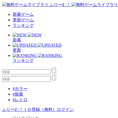
新着ゲーム
更新ゲーム
ランキング
新着
更新
ランキング
#ホラー
#探索
#レトロ
ふりーむ！ＩＤ登録（無料）
ログイン