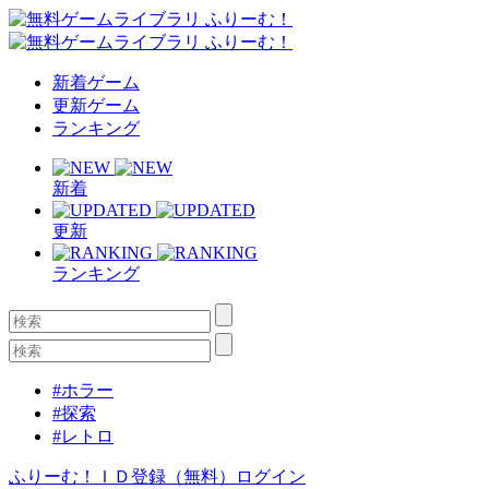
新着ゲーム
更新ゲーム
ランキング
新着
更新
ランキング
#ホラー
#探索
#レトロ
ふりーむ！ＩＤ登録（無料）
ログイン