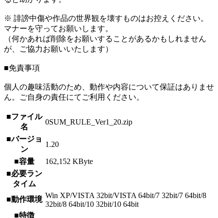
※ 誹謗中傷や作品の世界観を壊すものはお控えください。
マナーを守ってお願いします。
（何かあれば削除をお願いすることがあるかもしれません
が、ご協力お願いいたします）
■免責事項
個人の趣味活動のため、動作や内容について保証はありませ
ん。ご自身の責任にてご利用ください。
■ファイル
0SUM_RULE_Ver1_20.zip
名
■バージョ
1.20
ン
■容量
162,152 KByte
■必要ラン
タイム
Win XP/VISTA 32bit/VISTA 64bit/7 32bit/7 64bit/8
■動作環境
32bit/8 64bit/10 32bit/10 64bit
■特徴