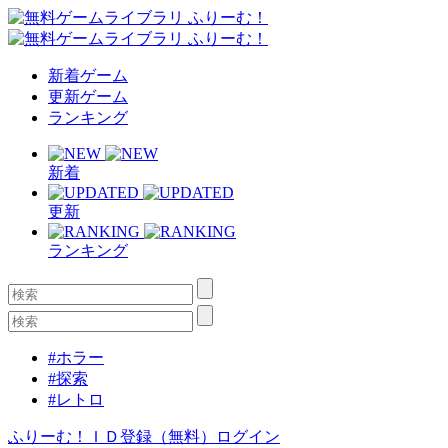
新着ゲーム
更新ゲーム
ランキング
新着
更新
ランキング
#ホラー
#探索
#レトロ
ふりーむ！ＩＤ登録（無料）
ログイン