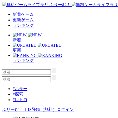
新着ゲーム
更新ゲーム
ランキング
新着
更新
ランキング
#ホラー
#探索
#レトロ
ふりーむ！ＩＤ登録（無料）
ログイン