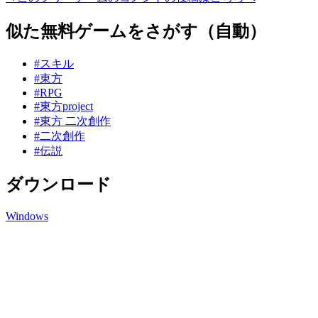
似た無料ゲームをさがす（自動）
#スキル
#東方
#RPG
#東方project
#東方 二次創作
#二次創作
#伝説
ダウンロード
Windows