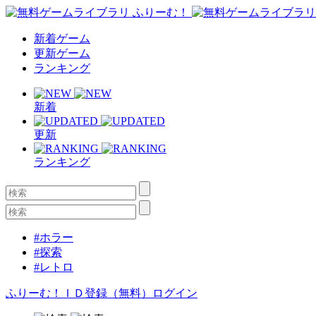
新着ゲーム
更新ゲーム
ランキング
新着
更新
ランキング
#ホラー
#探索
#レトロ
ふりーむ！ＩＤ登録（無料）
ログイン