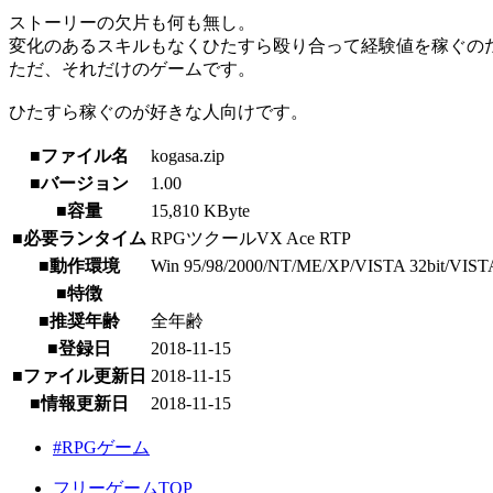
ストーリーの欠片も何も無し。
変化のあるスキルもなくひたすら殴り合って経験値を稼ぐの
ただ、それだけのゲームです。
ひたすら稼ぐのが好きな人向けです。
■ファイル名
kogasa.zip
■バージョン
1.00
■容量
15,810 KByte
■必要ランタイム
RPGツクールVX Ace RTP
■動作環境
Win 95/98/2000/NT/ME/XP/VISTA 32bit/VISTA 64b
■特徴
■推奨年齢
全年齢
■登録日
2018-11-15
■ファイル更新日
2018-11-15
■情報更新日
2018-11-15
#RPGゲーム
フリーゲームTOP