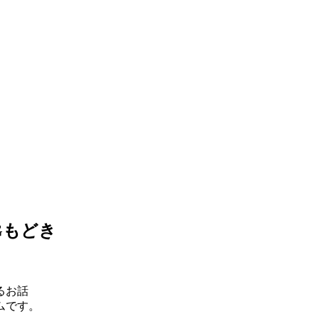
Gもどき
るお話
ムです。