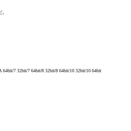
だ。
it/7 32bit/7 64bit/8 32bit/8 64bit/10 32bit/10 64bit