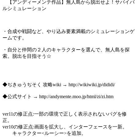
【アンディーメンテ作品】無人島から脱出せよ！サバイバ
ルシミュレーション
・合成や戦闘など、やり込み要素満載のシミュレーションゲ
ームです。
・自分と仲間の２人のキャラクターを選んで、無人島を探
索。脱出を目指そう☆
◆ぢきゅうぢそく 攻略wiki → http://wikiwiki.jp/dididi/
◆公式サイト → http://andymente.moo.jp/html/zi/zi.htm
ver11の修正点:一部の環境で正しく表示されないバグを修
正。
ver10の修正点:画面を拡大し、インターフェースを一新。
キャラクター<ルーシー>を追加。