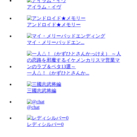
アイラム・イヴ
アンドロイド★メモリー
マイ・メリーバッドエン...
一人△！（かずひとさんか...
三國志武将編
@chat
レディシルバー0