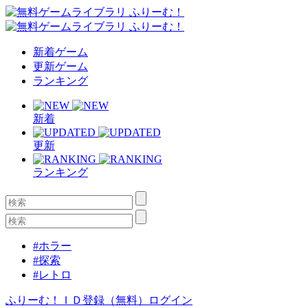
新着ゲーム
更新ゲーム
ランキング
新着
更新
ランキング
#ホラー
#探索
#レトロ
ふりーむ！ＩＤ登録（無料）
ログイン