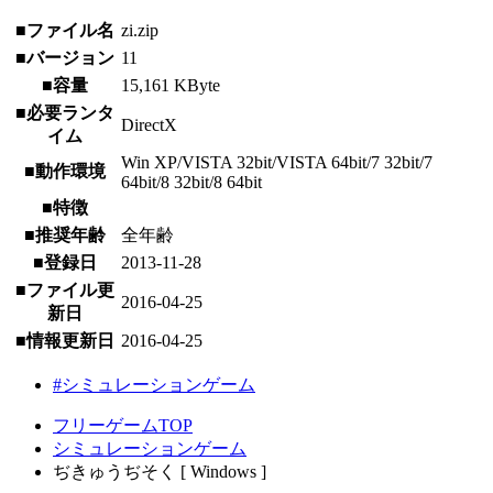
■ファイル名
zi.zip
■バージョン
11
■容量
15,161 KByte
■必要ランタ
DirectX
イム
Win XP/VISTA 32bit/VISTA 64bit/7 32bit/7
■動作環境
64bit/8 32bit/8 64bit
■特徴
■推奨年齢
全年齢
■登録日
2013-11-28
■ファイル更
2016-04-25
新日
■情報更新日
2016-04-25
#シミュレーションゲーム
フリーゲームTOP
シミュレーションゲーム
ぢきゅうぢそく [ Windows ]