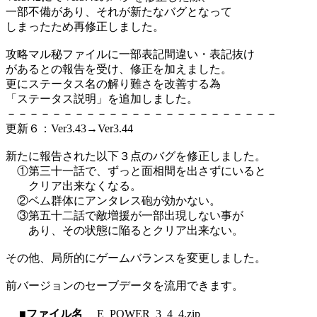
一部不備があり、それが新たなバグとなって
しまったため再修正しました。
攻略マル秘ファイルに一部表記間違い・表記抜け
があるとの報告を受け、修正を加えました。
更にステータス名の解り難さを改善する為
「ステータス説明」を追加しました。
－－－－－－－－－－－－－－－－－－－－－－－－
更新６：Ver3.43→Ver3.44
新たに報告された以下３点のバグを修正しました。
①第三十一話で、ずっと面相間を出さずにいると
クリア出来なくなる。
②ベム群体にアンタレス砲が効かない。
③第五十二話で敵増援が一部出現しない事が
あり、その状態に陥るとクリア出来ない。
その他、局所的にゲームバランスを変更しました。
前バージョンのセーブデータを流用できます。
■ファイル名
E_POWER_3_4_4.zip