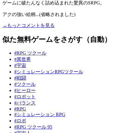
ゲームに破たんなく詰め込まれた驚異のSRPG。
アクの強い絵柄...(省略されました)
→もっとコメントを見る
似た無料ゲームをさがす（自動）
#RPG ツクール
#異世界
#宇宙
#シミュレーションRPGツクール
#戦闘
#ツクール
#ヒーロー
#ロボット
#バランス
#RPG
#シミュレーション RPG
#ロボ
#RPG ツクール 95