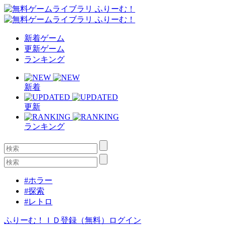
新着ゲーム
更新ゲーム
ランキング
新着
更新
ランキング
#ホラー
#探索
#レトロ
ふりーむ！ＩＤ登録（無料）
ログイン