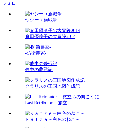
フォロー
ヤシーユ族戦争
倉田優凛子の大冒険2014
-防衛農家-
夢中の夢戦記
クラリスの王国地図作成記
Last Retributor ～旅立...
ｋａｔｚｅ～白色のねこ～