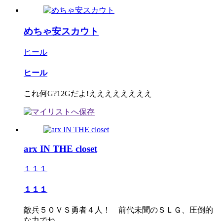
めちゃ安スカウト
ヒール
ヒール
これ何G?12Gだよ!ええええええええ
arx IN THE closet
１１１
１１１
敵兵５０ＶＳ勇者４人！ 前代未聞のＳＬＧ、圧倒的
な力でね...