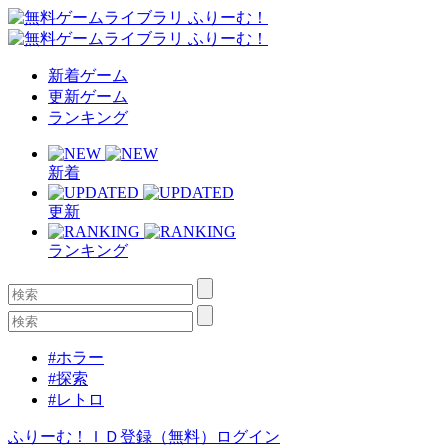
新着ゲーム
更新ゲーム
ランキング
新着
更新
ランキング
#ホラー
#探索
#レトロ
ふりーむ！ＩＤ登録（無料）
ログイン