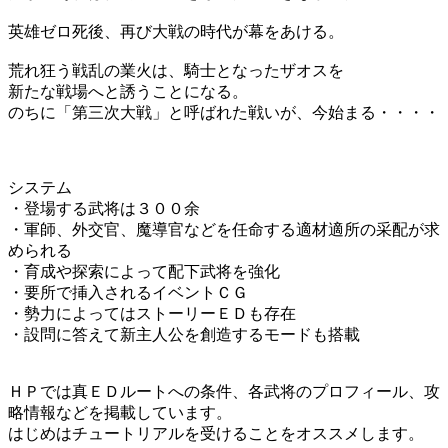
英雄ゼロ死後、再び大戦の時代が幕をあける。
荒れ狂う戦乱の業火は、騎士となったザオスを
新たな戦場へと誘うことになる。
のちに「第三次大戦」と呼ばれた戦いが、今始まる・・・・
システム
・登場する武将は３００余
・軍師、外交官、魔導官などを任命する適材適所の采配が求
められる
・育成や探索によって配下武将を強化
・要所で挿入されるイベントＣＧ
・勢力によってはストーリーＥＤも存在
・設問に答えて新主人公を創造するモードも搭載
ＨＰでは真ＥＤルートへの条件、各武将のプロフィール、攻
略情報などを掲載しています。
はじめはチュートリアルを受けることをオススメします。