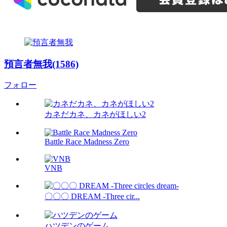
預言者無我(1586)
フォロー
カネだカネ、カネがほしい2
Battle Race Madness Zero
VNB
〇〇〇 DREAM -Three cir...
ハツデンのゲーム