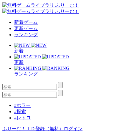
新着ゲーム
更新ゲーム
ランキング
新着
更新
ランキング
#ホラー
#探索
#レトロ
ふりーむ！ＩＤ登録（無料）
ログイン