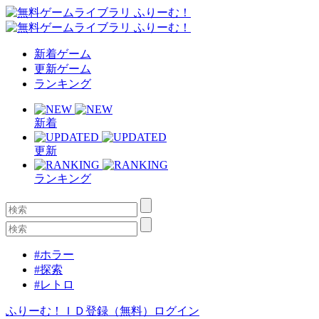
新着ゲーム
更新ゲーム
ランキング
新着
更新
ランキング
#ホラー
#探索
#レトロ
ふりーむ！ＩＤ登録（無料）
ログイン