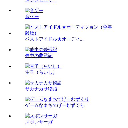
音ゲー
ベストアイドル★オーディ...
夢中の夢戦記
雷子（らいし）
サカナカサ物語
ゲームなまちでげーむずくり
スポンサーガ