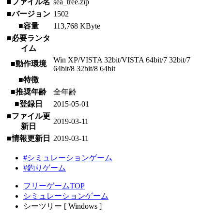
■ファイル名
sea_tree.zip
■バージョン
1502
■容量
113,768 KByte
■必要ランタ
イム
Win XP/VISTA 32bit/VISTA 64bit/7 32bit/7
■動作環境
64bit/8 32bit/8 64bit
■特徴
■推奨年齢
全年齢
■登録日
2015-05-01
■ファイル更
2019-03-11
新日
■情報更新日
2019-03-11
#シミュレーションゲーム
#釣りゲーム
フリーゲームTOP
シミュレーションゲーム
シーツリー [ Windows ]