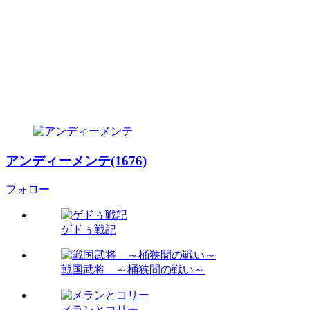
アンディーメンテ(1676)
フォロー
ゲドぅ戦記
戦国武将 ～桶狭間の戦い～
メランとコリー