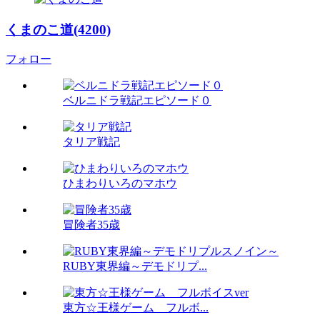
くまのこ道(4200)
フォロー
ベルニドラ戦記エピソード０
タリア戦記
ひまわりいろのマホウ
冒険者35歳
RUBY東界編～デモドリプ...
東方☆王様ゲーム フルボ...