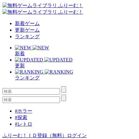
新着ゲーム
更新ゲーム
ランキング
新着
更新
ランキング
#ホラー
#探索
#レトロ
ふりーむ！ＩＤ登録（無料）
ログイン