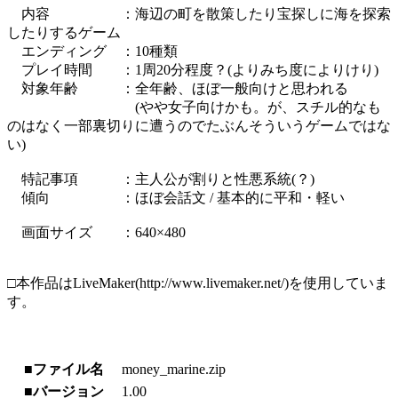
内容 ：海辺の町を散策したり宝探しに海を探索
したりするゲーム
エンディング ：10種類
プレイ時間 ：1周20分程度？(よりみち度によりけり)
対象年齢 ：全年齢、ほぼ一般向けと思われる
(やや女子向けかも。が、スチル的なも
のはなく一部裏切りに遭うのでたぶんそういうゲームではな
い)
特記事項 ：主人公が割りと性悪系統(？)
傾向 ：ほぼ会話文 / 基本的に平和・軽い
画面サイズ ：640×480
□本作品はLiveMaker(http://www.livemaker.net/)を使用していま
す。
■ファイル名
money_marine.zip
■バージョン
1.00