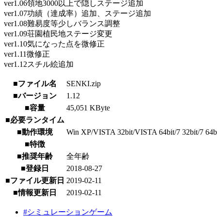
ver1.06領地3000以上で隠しステージ追加
ver1.07功績（達成率）追加、ステージ追加
ver1.08難易度等少しバランス調整
ver1.09荘園植民地ステージ変更
ver1.10気になった点を微修正
ver1.11微修正
ver1.12スチル絵追加
■ファイル名
SENKI.zip
■バージョン
1.12
■容量
45,051 KByte
■必要ランタイム
■動作環境
Win XP/VISTA 32bit/VISTA 64bit/7 32bit/7 64bit/
■特徴
■推奨年齢
全年齢
■登録日
2018-08-27
■ファイル更新日
2019-02-11
■情報更新日
2019-02-11
#シミュレーションゲーム