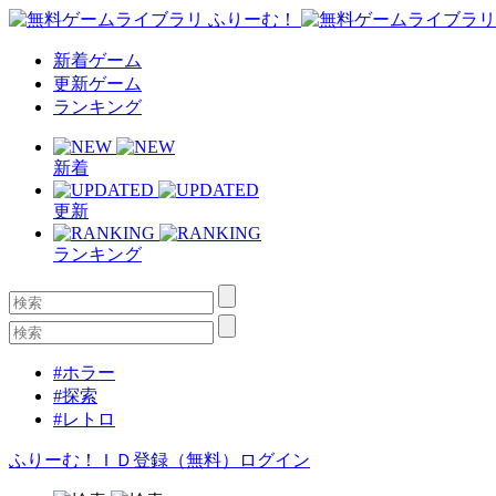
新着ゲーム
更新ゲーム
ランキング
新着
更新
ランキング
#ホラー
#探索
#レトロ
ふりーむ！ＩＤ登録（無料）
ログイン