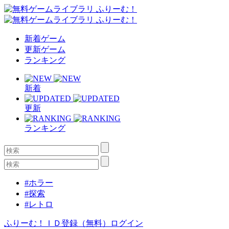
新着ゲーム
更新ゲーム
ランキング
新着
更新
ランキング
#ホラー
#探索
#レトロ
ふりーむ！ＩＤ登録（無料）
ログイン