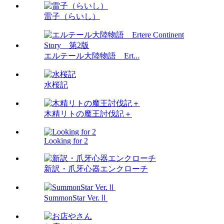
雷子（らいし）
エルテール大陸物語 Ert...
水桜記
木精リトの魔王討伐記＋
Looking for 2
新訳・爪牙心器エンクローチ
SummonStar Ver.Ⅱ