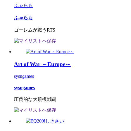
ふゃらも
ふゃらも
ゴーレムが戦うRTS
Art of War ～Europe～
sysngames
sysngames
圧倒的な大規模戦闘