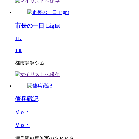
市長の一日 Light
TK
TK
都市開発シム
傭兵戦記
Ｍｏｒ
Ｍｏｒ
傭兵団vs魔族軍のＳＲＰＧ