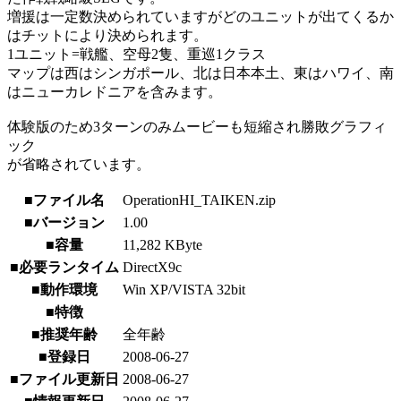
増援は一定数決められていますがどのユニットが出てくるか
はチットにより決められます。
1ユニット=戦艦、空母2隻、重巡1クラス
マップは西はシンガポール、北は日本本土、東はハワイ、南
はニューカレドニアを含みます。
体験版のため3ターンのみムービーも短縮され勝敗グラフィ
ック
が省略されています。
■ファイル名
OperationHI_TAIKEN.zip
■バージョン
1.00
■容量
11,282 KByte
■必要ランタイム
DirectX9c
■動作環境
Win XP/VISTA 32bit
■特徴
■推奨年齢
全年齢
■登録日
2008-06-27
■ファイル更新日
2008-06-27