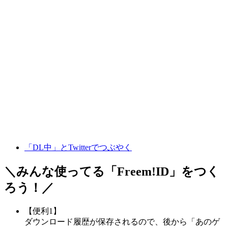
「DL中」とTwitterでつぶやく
＼みんな使ってる「
Freem!ID
」をつく
ろう！／
【便利1】
ダウンロード履歴が保存されるので、後から「あのゲ