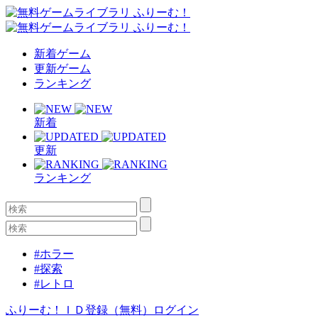
新着ゲーム
更新ゲーム
ランキング
新着
更新
ランキング
#ホラー
#探索
#レトロ
ふりーむ！ＩＤ登録（無料）
ログイン