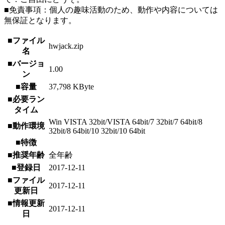
■免責事項：個人の趣味活動のため、動作や内容については
無保証となります。
■ファイル
hwjack.zip
名
■バージョ
1.00
ン
■容量
37,798 KByte
■必要ラン
タイム
Win VISTA 32bit/VISTA 64bit/7 32bit/7 64bit/8
■動作環境
32bit/8 64bit/10 32bit/10 64bit
■特徴
■推奨年齢
全年齢
■登録日
2017-12-11
■ファイル
2017-12-11
更新日
■情報更新
2017-12-11
日