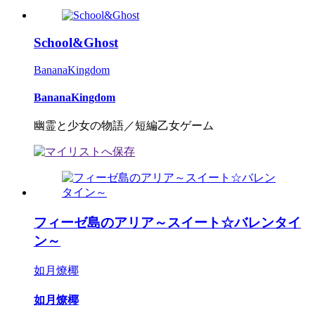
School&Ghost
BananaKingdom
BananaKingdom
幽霊と少女の物語／短編乙女ゲーム
フィーゼ島のアリア～スイート☆バレンタイ
ン～
如月燎椰
如月燎椰