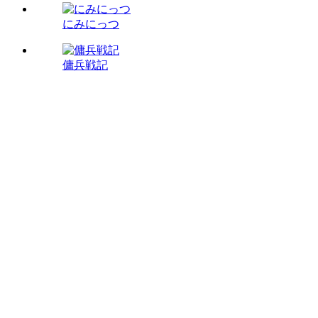
にみにっつ
傭兵戦記