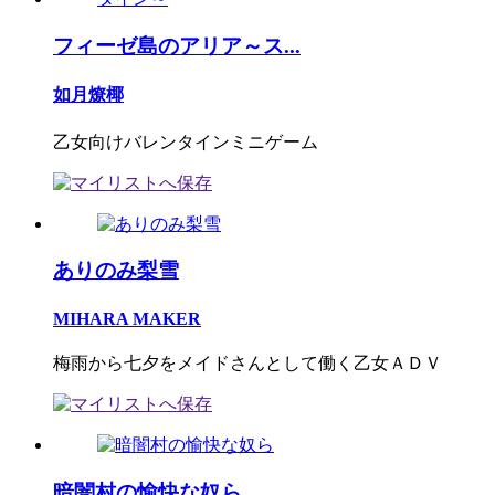
フィーゼ島のアリア～ス...
如月燎椰
乙女向けバレンタインミニゲーム
ありのみ梨雪
MIHARA MAKER
梅雨から七夕をメイドさんとして働く乙女ＡＤＶ
暗闇村の愉快な奴ら