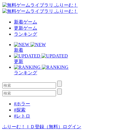
新着ゲーム
更新ゲーム
ランキング
新着
更新
ランキング
#ホラー
#探索
#レトロ
ふりーむ！ＩＤ登録（無料）
ログイン