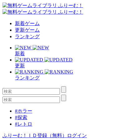
新着ゲーム
更新ゲーム
ランキング
新着
更新
ランキング
#ホラー
#探索
#レトロ
ふりーむ！ＩＤ登録（無料）
ログイン