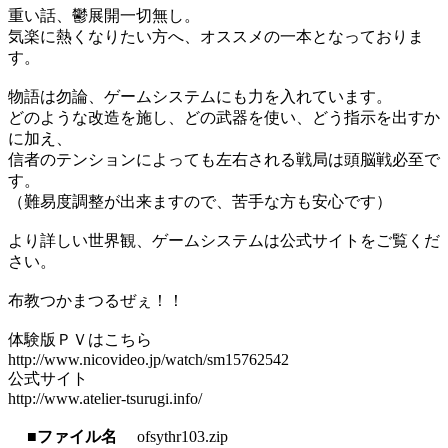
重い話、鬱展開一切無し。
気楽に熱くなりたい方へ、オススメの一本となっておりま
す。
物語は勿論、ゲームシステムにも力を入れています。
どのような改造を施し、どの武器を使い、どう指示を出すか
に加え、
信者のテンションによっても左右される戦局は頭脳戦必至で
す。
（難易度調整が出来ますので、苦手な方も安心です）
より詳しい世界観、ゲームシステムは公式サイトをご覧くだ
さい。
布教つかまつるぜぇ！！
体験版ＰＶはこちら
http://www.nicovideo.jp/watch/sm15762542
公式サイト
http://www.atelier-tsurugi.info/
■ファイル名
ofsythr103.zip