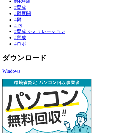
#体験版
#育成
#鬱展開
#鬱
#TS
#育成 シミュレーション
#育成
#ロボ
ダウンロード
Windows