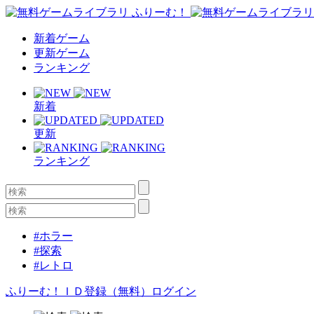
新着ゲーム
更新ゲーム
ランキング
新着
更新
ランキング
#ホラー
#探索
#レトロ
ふりーむ！ＩＤ登録（無料）
ログイン