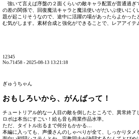
強いて言えば序盤の２面くらいの敵キャラ配置が普通過ぎて
の差の関係で、回復魔法キャラと魔法使いがだいぶ使いにく
題が起こりそうなので、途中に活躍の場があったらよかった
む気がします。素材合成と強化ができることで、レアアイテ
12345
No.71458 - 2025-08-13 13:21:18
ぎゅうちゃん
おもしろいから、がんばって！
チュートリアル的な一人目の敵を倒したところで、異常終了
ロボは本当にすごい！絵も音も商業作品水準。
ただ、タイトル出るまで何分もかかる…
本編に入っても、声優さんのしゃべりが全て、しっかりタメ
面白い戦闘システムとか、宗教同士が決闘するなんてとびぬ