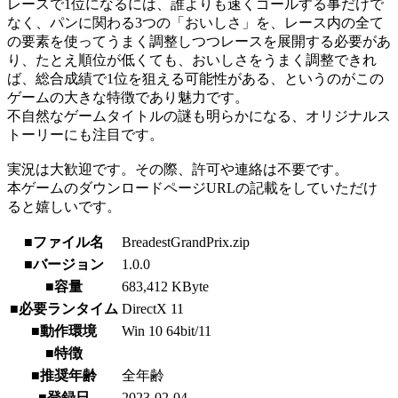
レースで1位になるには、誰よりも速くゴールする事だけで
なく、パンに関わる3つの「おいしさ」を、レース内の全て
の要素を使ってうまく調整しつつレースを展開する必要があ
り、たとえ順位が低くても、おいしさをうまく調整できれ
ば、総合成績で1位を狙える可能性がある、というのがこの
ゲームの大きな特徴であり魅力です。
不自然なゲームタイトルの謎も明らかになる、オリジナルス
トーリーにも注目です。
実況は大歓迎です。その際、許可や連絡は不要です。
本ゲームのダウンロードページURLの記載をしていただけ
ると嬉しいです。
■ファイル名
BreadestGrandPrix.zip
■バージョン
1.0.0
■容量
683,412 KByte
■必要ランタイム
DirectX 11
■動作環境
Win 10 64bit/11
■特徴
■推奨年齢
全年齢
■登録日
2023-02-04