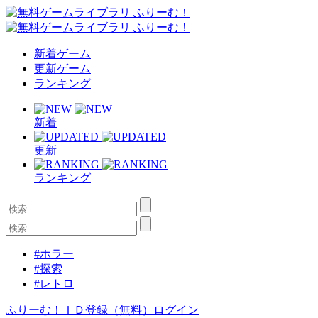
新着ゲーム
更新ゲーム
ランキング
新着
更新
ランキング
#ホラー
#探索
#レトロ
ふりーむ！ＩＤ登録（無料）
ログイン